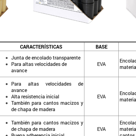
CARACTERÍSTICAS
BASE
Junta de encolado transparente
Encolad
Para altas velocidades de
EVA
materi
avance
Para altas velocidades de
avance
Encol
Alta resistencia inicial
EVA
materi
También para cantos macizos y
de chapa de madera
También para cantos macizos y
Encol
de chapa de madera
EVA
materi
Buena adherencia inicial
cantos