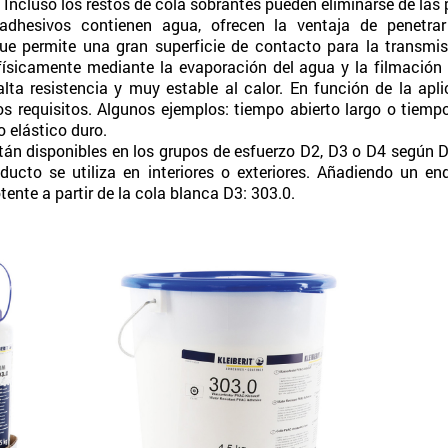
Incluso los restos de cola sobrantes pueden eliminarse de las p
dhesivos contienen agua, ofrecen la ventaja de penetrar
ue permite una gran superficie de contacto para la transmis
ísicamente mediante la evaporación del agua y la filmación 
lta resistencia y muy estable al calor. En función de la apli
 requisitos. Algunos ejemplos: tiempo abierto largo o tiempo
o elástico duro.
án disponibles en los grupos de esfuerzo D2, D3 o D4 según D
ducto se utiliza en interiores o exteriores. Añadiendo un en
ente a partir de la cola blanca D3: 303.0.