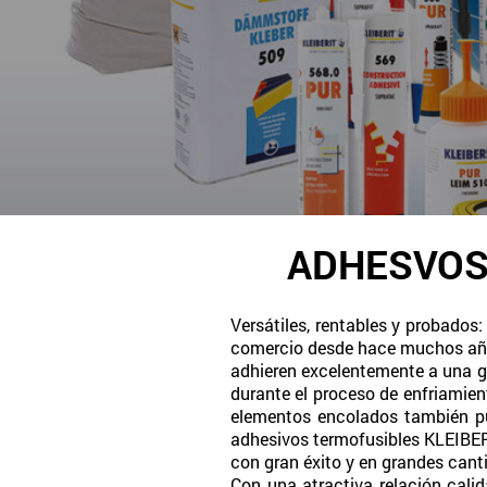
ADHESVOS
Versátiles, rentables y probados
comercio desde hace muchos años
adhieren excelentemente a una g
durante el proceso de enfriamient
elementos encolados también pue
adhesivos termofusibles KLEIBERI
con gran éxito y en grandes can
Con una atractiva relación calid