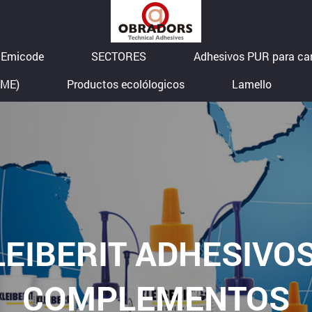
o Emicode
SECTORES
Adhesivos PUR para ca
(ME)
Productos ecolólogicos
Lamello
LEIBERIT ADHESIVOS
COMPLEMENTOS