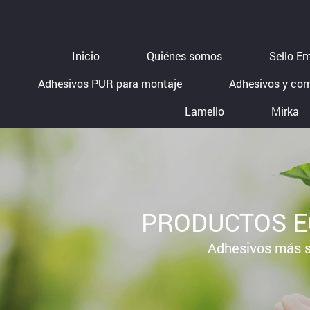
Inicio
Quiénes somos
Sello E
Adhesivos PUR para montaje
Adhesivos y co
Lamello
Mirka
PRODUCTOS E
Adhesivos más 